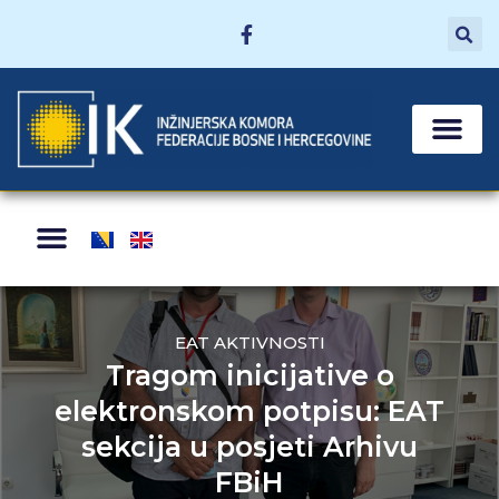
MATIČNE SEKCI
POSTANI ČLAN
ZA ČLANOVE
EAT AKTIVNOSTI
Tragom inicijative o
elektronskom potpisu: EAT
sekcija u posjeti Arhivu
FBiH