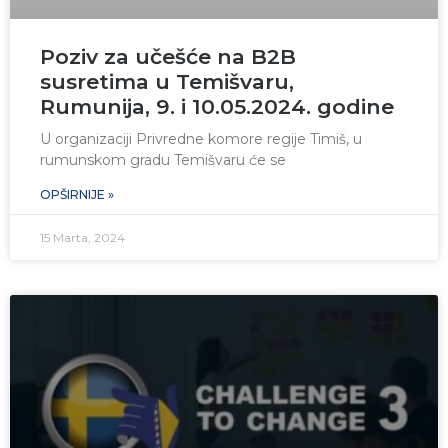
Poziv za učešće na B2B
susretima u Temišvaru,
Rumunija, 9. i 10.05.2024. godine
U organizaciji Privredne komore regije Timiš, u
rumunskom gradu Temišvaru će se
OPŠIRNIJE »
15 Marta, 2024