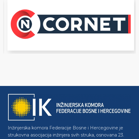
Inžinjerska komora Federacije Bosne i Hercegovine je
strukovna asocijacija inžinjera svih struka, osnovana 23.