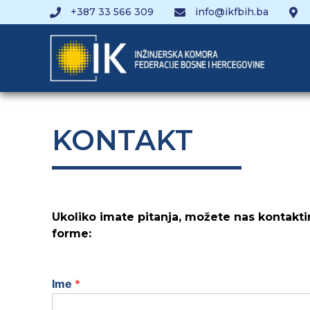
+387 33 566 309
info@ikfbih.ba
KONTAKT
Ukoliko imate pitanja, možete nas kontakti
forme:
Ime
*