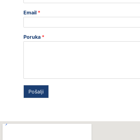
Email
*
Poruka
*
Pošalji