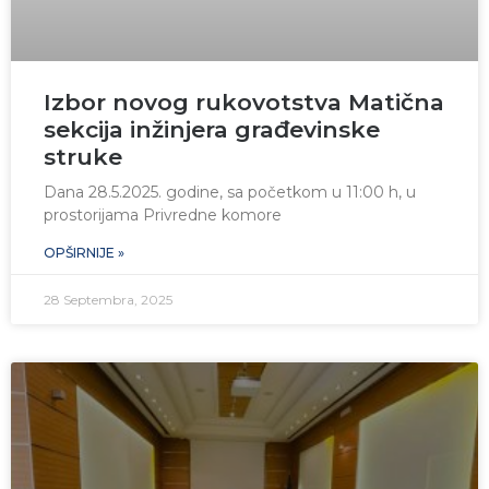
Izbor novog rukovotstva Matična
sekcija inžinjera građevinske
struke
Dana 28.5.2025. godine, sa početkom u 11:00 h, u
prostorijama Privredne komore
OPŠIRNIJE »
28 Septembra, 2025