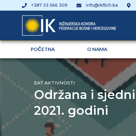
+387 33 566 309
info@ikfbih.ba
POČETNA
O NAMA
EAT AKTIVNOSTI
Održana i sjedni
2021. godini