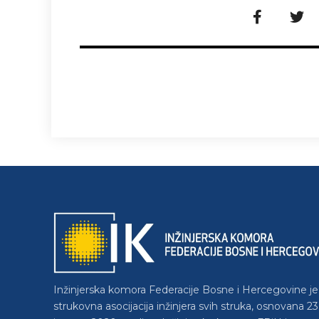
Inžinjerska komora Federacije Bosne i Hercegovine je
strukovna asocijacija inžinjera svih struka, osnovana 23