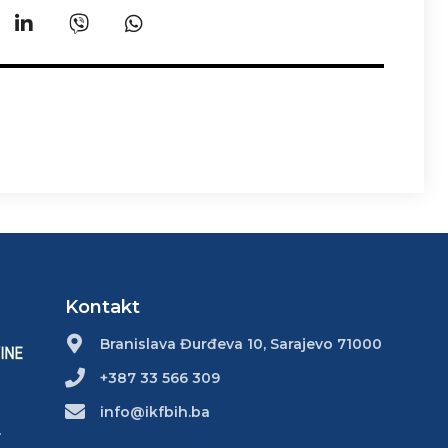
Kontakt
Branislava Đurđeva 10, Sarajevo 71000
+387 33 566 309
info@ikfbih.ba
.