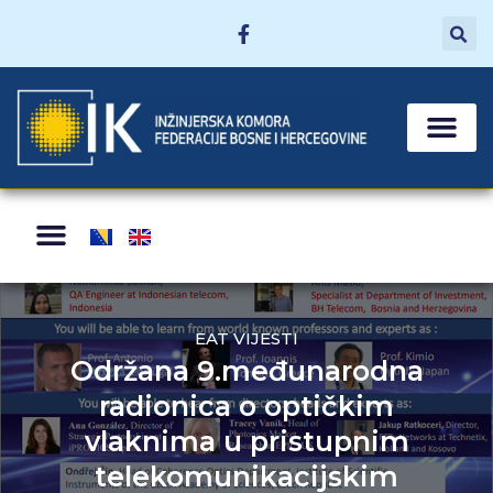
MATIČNE SEKCI
POSTANI ČLAN
ZA ČLANOVE
EAT VIJESTI
Održana 9.međunarodna
radionica o optičkim
vlaknima u pristupnim
telekomunikacijskim