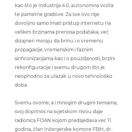
kao što je Industrija 4.0, autonomna vozila
te pametne gradove. Za sve ovo nije
dovoljno samo imati pristup internetu na
velikim brzinama prenosa podataka, već
dizajneri moraju da brinu i o vremenu
propagacije, vremenskim i faznim
sinhronizacijama kao i o pouzdanosti, brzini
rekonfiguracije i svemu drugom što je
neophodno za ulazak u novo tehnološko
doba.
Svemu ovome, a i mnogim drugim temama,
svoj doprinos na svjetskom nivou daje
radionica FOAN kojom predsjedava već 11
godina, član Inženjerske komore FBiH, dr.