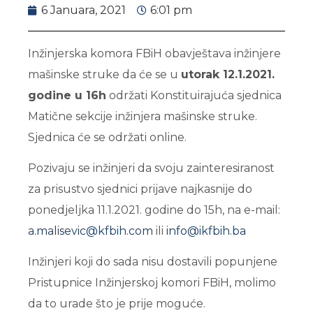
6 Januara, 2021
6:01 pm
Inžinjerska komora FBiH obavještava inžinjere
mašinske struke da će se u
utorak 12.1.2021.
godine u 16h
održati Konstituirajuća sjednica
Matične sekcije inžinjera mašinske struke.
Sjednica će se održati online.
Pozivaju se inžinjeri da svoju zainteresiranost
za prisustvo sjednici prijave najkasnije do
ponedjeljka 11.1.2021. godine do 15h, na e-mail:
a.malisevic@kfbih.com
ili
info@ikfbih.ba
Inžinjeri koji do sada nisu dostavili popunjene
Pristupnice Inžinjerskoj komori FBiH, molimo
da to urade što je prije moguće.