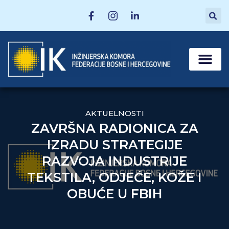
MATIČNE SEKCI
POSTANI ČLAN
AKTUELNOSTI
ZAVRŠNA RADIONICA ZA
IZRADU STRATEGIJE
RAZVOJA INDUSTRIJE
TEKSTILA, ODJEĆE, KOŽE I
OBUĆE U FBIH