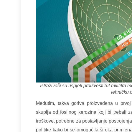
Istraživači su uspjeli proizvesti 32 mililitr
tehničku 
Međutim, takva goriva proizvedena u prvoj g
skuplja od fosilnog kerozina koji bi trebali 
troškove, potrebne za postavljanje postrojenj
politike kako bi se omogućila široka primjen