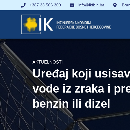
+387 33 566 309
info@ikfbih.ba
Bran
AKTUELNOSTI
Uređaj koji usisav
vode iz zraka i pr
benzin ili dizel