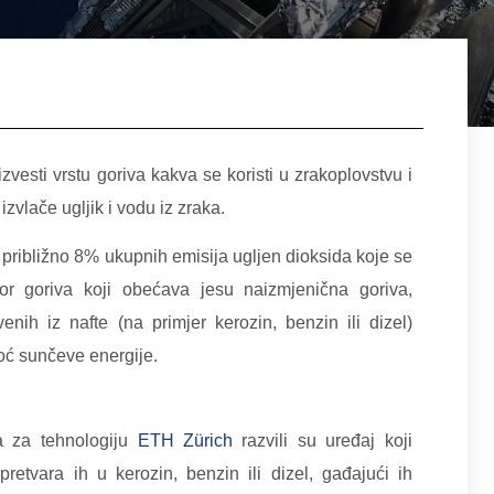
zvesti vrstu goriva kakva se koristi u zrakoplovstvu i
zvlače ugljik i vodu iz zraka.
 približno 8% ukupnih emisija ugljen dioksida koje se
izvor goriva koji obećava jesu naizmjenična goriva,
venih iz nafte (na primjer kerozin, benzin ili dizel)
oć sunčeve energije.
ta za tehnologiju
ETH Zürich
razvili su uređaj koji
retvara ih u kerozin, benzin ili dizel, gađajući ih