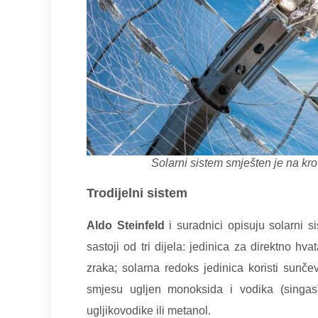
Solarni sistem smješten je na kro
Trodijelni sistem
Aldo Steinfeld
i suradnici opisuju solarni si
sastoji od tri dijela: jedinica za direktno hva
zraka; solarna redoks jedinica koristi sunče
smjesu ugljen monoksida i vodika (singas)
ugljikovodike ili metanol.