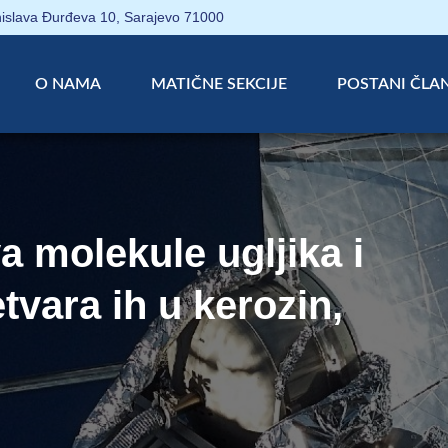
islava Đurđeva 10, Sarajevo 71000
O NAMA
MATIČNE SEKCIJE
POSTANI ČLA
a molekule ugljika i
etvara ih u kerozin,