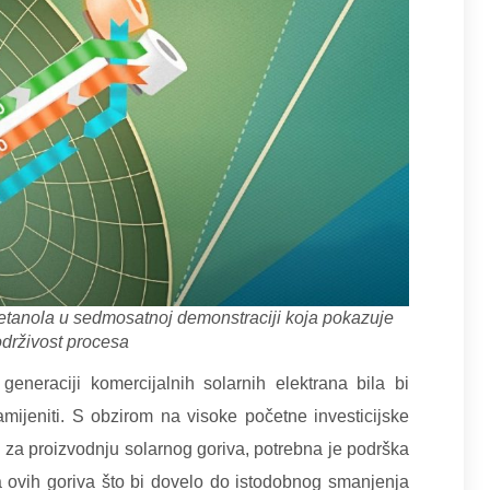
a metanola u sedmosatnoj demonstraciji koja pokazuje
održivost procesa
eneraciji komercijalnih solarnih elektrana bila bi
zamijeniti. S obzirom na visoke početne investicijske
a za proizvodnju solarnog goriva, potrebna je podrška
a ovih goriva što bi dovelo do istodobnog smanjenja