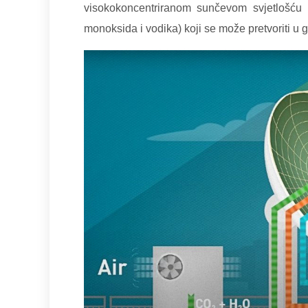
visokokoncentriranom sunčevom svjetlošću k
monoksida i vodika) koji se može pretvoriti u g