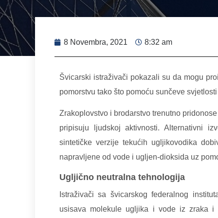
8 Novembra, 2021
8:32 am
Švicarski istraživači pokazali su da mogu proi
pomorstvu tako što pomoću sunčeve svjetlosti i
Zrakoplovstvo i brodarstvo trenutno pridonose
pripisuju ljudskoj aktivnosti. Alternativni 
sintetičke verzije tekućih ugljikovodika dobi
napravljene od vode i ugljen-dioksida uz pom
Ugljično neutralna tehnologija
Istraživači sa švicarskog federalnog institu
usisava molekule ugljika i vode iz zraka i p