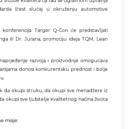
d službe kvaliteta čiji rad se uglavnom upravlja
ndarda (čest slučaj u okruženju automotive
 konferencija Targer Q-Con će predstavljati
ga ili Dr. Jurana, promociju ideja TQM, Lean
unaprjeđenje razvoja i proizvodnje omogućava
anijama donosi konkurentsku prednost i bolje
tu.
 da okupi struku, da okupi sve menadžere iz
da okupi sve ljubitelje kvalitetnog načina života
e misije: