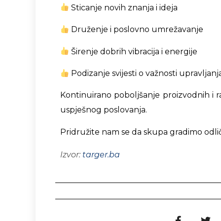
Sticanje novih znanja i ideja
Druženje i poslovno umrežavanje
Širenje dobrih vibracija i energije
Podizanje svijesti o važnosti upravljan
Kontinuirano poboljšanje proizvodnih i r
uspješnog poslovanja.
Pridružite nam se da skupa gradimo odličn
Izvor:
targer.ba