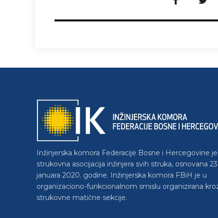
Inžinjerska komora Federacije Bosne i Hercegovine je
strukovna asocijacija inžinjera svih struka, osnovana 23
januara 2020. godine. Inžinjerska komora FBiH je u
organizaciono-funkcionalnom smislu organizirana kro
strukovne matične sekcije.