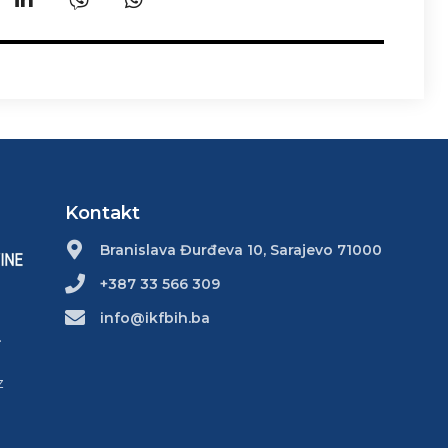
Kontakt
Branislava Đurđeva 10, Sarajevo 71000
+387 33 566 309
info@ikfbih.ba
.
z