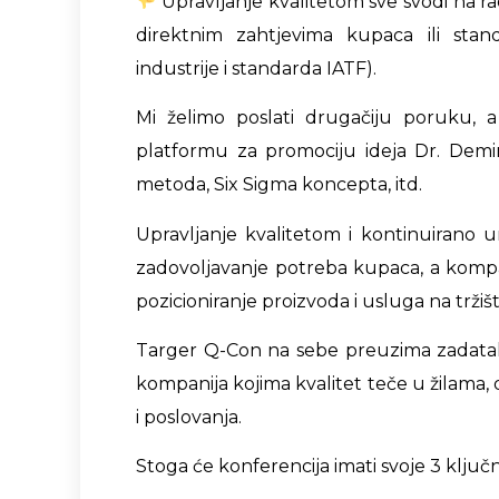
Upravljanje kvalitetom sve svodi na ra
direktnim zahtjevima kupaca ili sta
industrije i standarda IATF).
Mi želimo poslati drugačiju poruku, a
platformu za promociju ideja Dr. Demin
metoda, Six Sigma koncepta, itd.
Upravljanje kvalitetom i kontinuirano 
zadovoljavanje potreba kupaca, a komp
pozicioniranje proizvoda i usluga na tržiš
Targer Q-Con na sebe preuzima zadatak
kompanija kojima kvalitet teče u žilama, 
i poslovanja.
Stoga će konferencija imati svoje 3 ključn