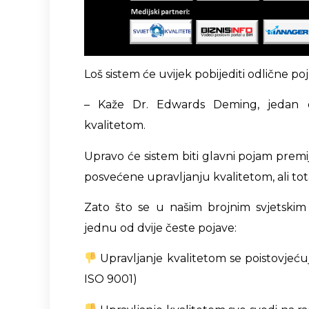
Loš sistem će uvijek pobijediti odlične poj
– Kaže Dr. Edwards Deming, jedan o
kvalitetom.
Upravo će sistem biti glavni pojam prem
posvećene upravljanju kvalitetom, ali tot
Zato što se u našim brojnim svjetskim
jednu od dvije česte pojave:
Upravljanje kvalitetom se poistovjećuj
ISO 9001)