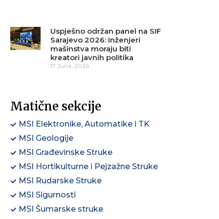
Uspješno održan panel na SIF
Sarajevo 2026: Inženjeri
mašinstva moraju biti
kreatori javnih politika
17 Juna, 2026
Matične sekcije
MSI Elektronike, Automatike i TK
MSI Geologije
MSI Građevinske Struke
MSI Hortikulturne i Pejzažne Struke
MSI Rudarske Struke
MSI Sigurnosti
MSI Šumarske struke