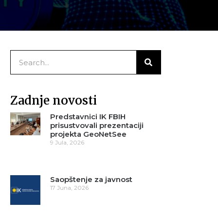
Zadnje novosti
Predstavnici IK FBIH
prisustvovali prezentaciji
projekta GeoNetSee
9 Jula, 2026
Saopštenje za javnost
17 Juna, 2026