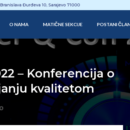
Branislava Đurđeva 10, Sarajevo 71000
O NAMA
MATIČNE SEKCIJE
POSTANI ČLA
22 – Konferencija o
janju kvalitetom