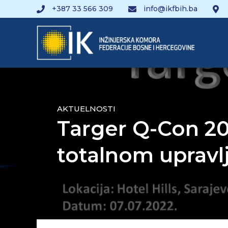
+387 33 566 309
info@ikfbih.ba
AKTUELNOSTI
Targer Q-Con 20
totalnom upravl