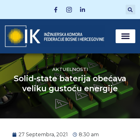
MATIČNE SEKCI
POSTANI ČLAN
AKTUELNOSTI
Solid-state baterija obećava
veliku gustoću energije
27 Septembra, 2021
8:30 am