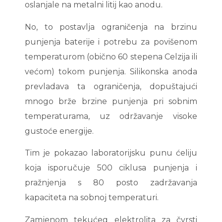
oslanjale na metalni litij kao anodu.
No, to postavlja ograničenja na brzinu
punjenja baterije i potrebu za povišenom
temperaturom (obično 60 stepena Celzija ili
većom) tokom punjenja. Silikonska anoda
prevladava ta ograničenja, dopuštajući
mnogo brže brzine punjenja pri sobnim
temperaturama, uz održavanje visoke
gustoće energije.
Tim je pokazao laboratorijsku punu ćeliju
koja isporučuje 500 ciklusa punjenja i
pražnjenja s 80 posto zadržavanja
kapaciteta na sobnoj temperaturi.
Zamjenom tekućeg elektrolita za čvrsti