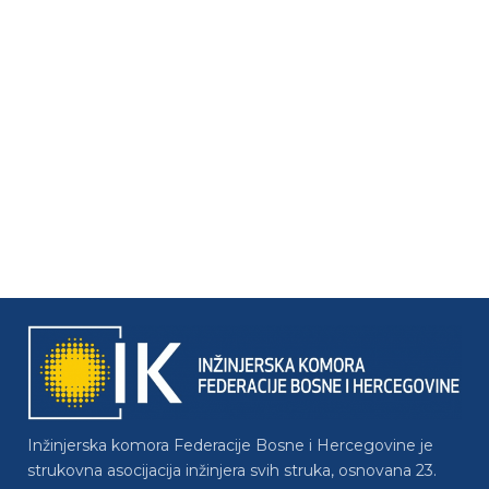
Inžinjerska komora Federacije Bosne i Hercegovine je
strukovna asocijacija inžinjera svih struka, osnovana 23.