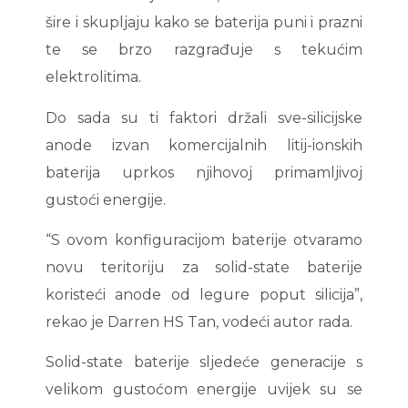
šire i skupljaju kako se baterija puni i prazni
te se brzo razgrađuje s tekućim
elektrolitima.
Do sada su ti faktori držali sve-silicijske
anode izvan komercijalnih litij-ionskih
baterija uprkos njihovoj primamljivoj
gustoći energije.
“S ovom konfiguracijom baterije otvaramo
novu teritoriju za solid-state baterije
koristeći anode od legure poput silicija”,
rekao je Darren HS Tan, vodeći autor rada.
Solid-state baterije sljedeće generacije s
velikom gustoćom energije uvijek su se