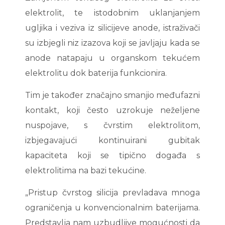
elektrolit, te istodobnim uklanjanjem
ugljika i veziva iz silicijeve anode, istraživači
su izbjegli niz izazova koji se javljaju kada se
anode natapaju u organskom tekućem
elektrolitu dok baterija funkcionira.
Tim je također značajno smanjio međufazni
kontakt, koji često uzrokuje neželjene
nuspojave, s čvrstim elektrolitom,
izbjegavajući kontinuirani gubitak
kapaciteta koji se tipično događa s
elektrolitima na bazi tekućine.
„Pristup čvrstog silicija prevladava mnoga
ograničenja u konvencionalnim baterijama.
Predstavlja nam uzbudljive mogućnosti da