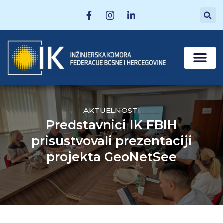
MATIČNE SEKCI
POSTANI ČLAN
AKTUELNOSTI
Predstavnici IK FBIH
prisustvovali prezentaciji
projekta GeoNetSee