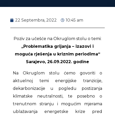
22 Septembra, 2022
10:45 am
Poziv za učešće na Okruglom stolu o temi:
„Problematika grijanja – izazovi i
moguća rješenja u kriznim periodima“
Sarajevo, 26.09.2022. godine
Na Okruglom stolu ćemo govoriti o
aktuelnoj temi energijske tranzicije,
dekarbonizacije u pogledu postizanja
klimatske neutralnosti, te posebno o
trenutnom stranju i mogućim mjerama
ublažavanja energetske krize pred