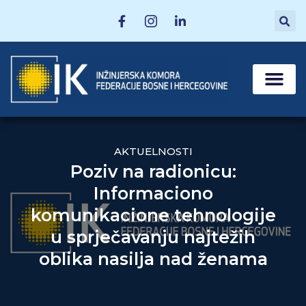
MATIČNE SEKCI
POSTANI ČLAN
AKTUELNOSTI
Poziv na radionicu:
Informaciono
komunikacione tehnologije
u sprječavanju najtežih
oblika nasilja nad ženama