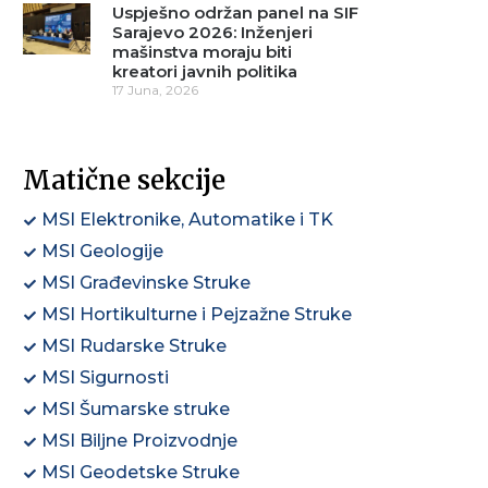
Uspješno održan panel na SIF
Sarajevo 2026: Inženjeri
mašinstva moraju biti
kreatori javnih politika
17 Juna, 2026
Matične sekcije
MSI Elektronike, Automatike i TK
MSI Geologije
MSI Građevinske Struke
MSI Hortikulturne i Pejzažne Struke
MSI Rudarske Struke
MSI Sigurnosti
MSI Šumarske struke
MSI Biljne Proizvodnje
MSI Geodetske Struke