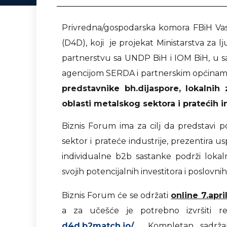
Privredna/gospodarska komora FBiH Vas 
(D4D), koji je projekat Ministarstva za lj
partnerstvu sa UNDP BiH i IOM BiH, u s
agencijom SERDA i partnerskim općinama
predstavnike bh.dijaspore, lokalnih
oblasti metalskog sektora i pratećih in
Biznis Forum ima za cilj da predstavi p
sektor i prateće industrije, prezentira u
individualne b2b sastanke podrži loka
svojih potencijalnih investitora i poslovni
Biznis Forum će se održati
online 7.apri
a za učešće je potrebno izvršiti r
d4d.b2match.io/
. Kompletan sadržaj