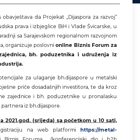
obavještava da Projekat „Dijaspora za razvoj“
udska prava i izbjeglice BiH i Vlade Švicarske, u
aradnji sa Sarajevskom regionalnom razvojnom
, organizuje poslovni
online Biznis Forum
za
 zajednica, bh. poduzetnika i udruženja iz
dustrija.
otencijale za ulaganje bh.dijaspore u metalski
spješne priče dosadašnjih investitora, te da kroz
lne zajednice i bh. poduzetnike u pronalasku
h partnera iz bh.dijaspore.
la 2021.god. (srijeda) sa početkom u 10 sati,
egistraciju na web platformi
https://metal-
 Biznis Foruma (konferencijski dio i b2b