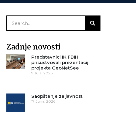
Zadnje novosti
Predstavnici IK FBIH
prisustvovali prezentaciji
projekta GeoNetSee
9 Jula, 2026
Saopštenje za javnost
17 Juna, 2026