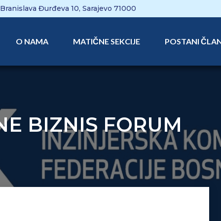
Branislava Đurđeva 10, Sarajevo 71000
O NAMA
MATIČNE SEKCIJE
POSTANI ČLA
NE BIZNIS FORUM