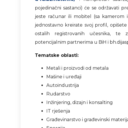
pojedinačni sastanci) će se održavati p
jeste računar ili mobitel (sa kamerom
jednostavno kreirate svoj profil, opišete in
ostalih registrovanih učesnika, te
potencijalnim partnerima u BiH i bh.dijas
Tematske oblasti:
Metali i proizvodi od metala
Mašine i uređaji
Autoindustrija
Rudarstvo
Inžinjering, dizajn i konsalting
IT rješenja
Građevinarstvo i građevinski materija