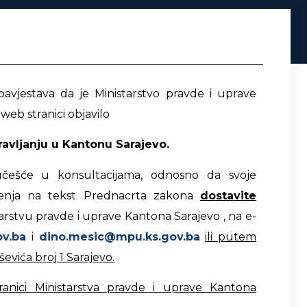
vjestava da je Ministarstvo pravde i uprave
 web stranici objavilo
avljanju u Kantonu Sarajevo.
češće u konsultacijama, odnosno da svoje
šljenja na tekst Prednacrta zakona
dostavite
tarstvu pravde i uprave Kantona Sarajevo , na e-
ov.ba
i
dino.mesic@mpu.ks.gov.ba
ili putem
vića broj 1 Sarajevo.
anici Ministarstva pravde i uprave Kantona