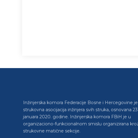
Inžinjerska komora Federacije Bosne i Hercegovine je
strukovna asocijacija inžinjera svih struka, osnovana 23
januara 2020. godine. Inžinjerska komora FBiH je u
organizaciono-funkcionalnom smislu organizirana kro
strukovne matične sekcije.