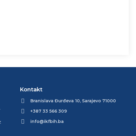
Kontakt
Branislava Đurđeva 10, Sarajevo 71000
.
+387 33 566 309
info@ikfbih.ba
z