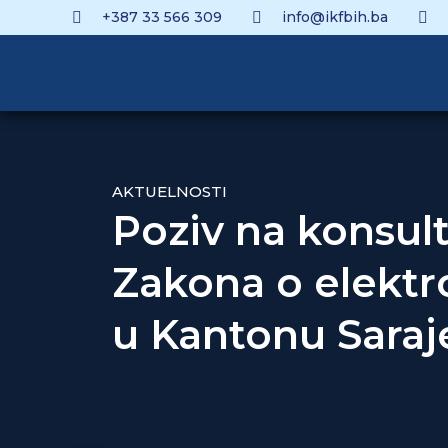
+387 33 566 309
info@ikfbih.ba
AKTUELNOSTI
Poziv na konsult
Zakona o elektr
u Kantonu Saraj