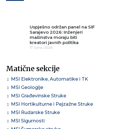
Uspješno održan panel na SIF
Sarajevo 2026: Inženjeri
mašinstva moraju biti
kreatori javnih politika
17 Juna, 2026
Matične sekcije
MSI Elektronike, Automatike i TK
MSI Geologije
MSI Građevinske Struke
MSI Hortikulturne i Pejzažne Struke
MSI Rudarske Struke
MSI Sigurnosti