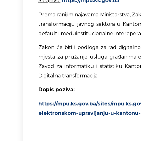
Sarajevo:
https://mpu.ks.gov.ba
Prema ranijim najavama Ministarstva, Za
transformaciju javnog sektora u Kantonu
default i međuinstitucionalne interoperab
Zakon će biti i podloga za rad digitaln
mjesta za pružanje usluga građanima ele
Zavod za informatiku i statistiku Kant
Digitalna transformacija.
Dopis poziva:
https://mpu.ks.gov.ba/sites/mpu.ks.go
elektronskom-upravljanju-u-kantonu-