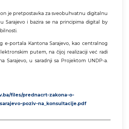
kon je pretpostavka za sveobuhvatnu digitalnu
 Sarajevo i bazira se na principima digital by
ilnosti.
og e-portala Kantona Sarajevo, kao centralnog
ktronskim putem, na čijoj realizaciji već radi
ona Sarajevo, u saradnji sa Projektom UNDP-a.
v.ba/files/prednacrt-zakona-o-
sarajevo-poziv-na_konsultacije.pdf