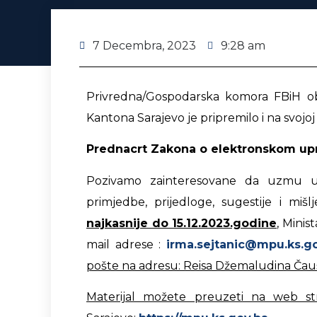
7 Decembra, 2023
9:28 am
Privredna/Gospodarska komora FBiH oba
Kantona Sarajevo je pripremilo i na svojoj
Prednacrt Zakona o elektronskom upr
Pozivamo zainteresovane da uzmu u
primjedbe, prijedloge, sugestije i mi
najkasnije do 15.12.2023.godine
, Minis
mail adrese :
irma.sejtanic@mpu.ks.g
pošte na adresu: Reisa Džemaludina Čauše
Materijal možete preuzeti na web str