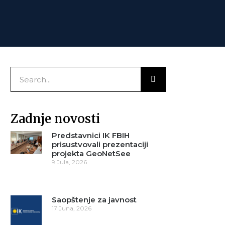
Zadnje novosti
Predstavnici IK FBIH
prisustvovali prezentaciji
projekta GeoNetSee
9 Jula, 2026
Saopštenje za javnost
17 Juna, 2026