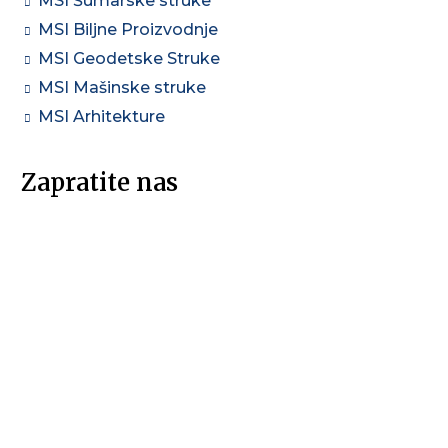
MSI Šumarske struke
MSI Biljne Proizvodnje
MSI Geodetske Struke
MSI Mašinske struke
MSI Arhitekture
Zapratite nas