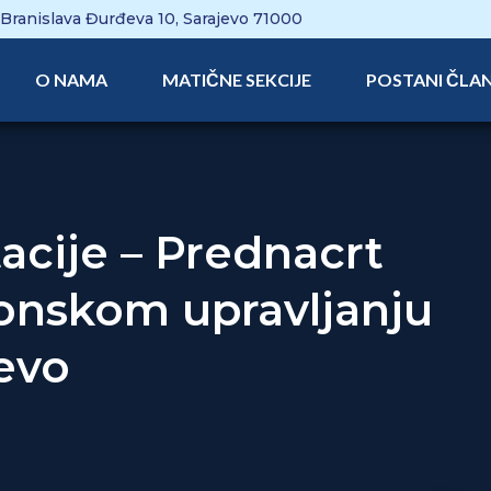
Branislava Đurđeva 10, Sarajevo 71000
O NAMA
MATIČNE SEKCIJE
POSTANI ČLA
acije – Prednacrt
onskom upravljanju
evo