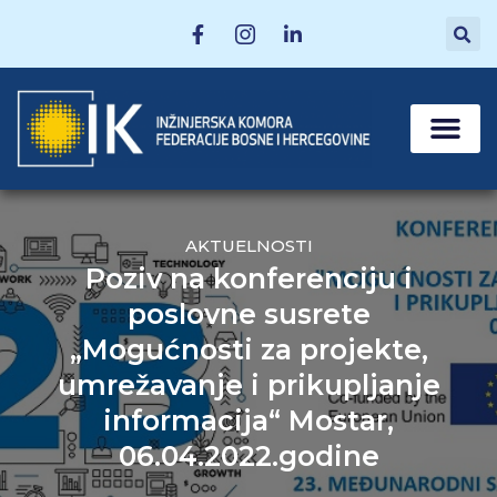
MATIČNE SEKCI
POSTANI ČLAN
AKTUELNOSTI
Poziv na konferenciju i
poslovne susrete
„Mogućnosti za projekte,
umrežavanje i prikupljanje
informacija“ Mostar,
06.04.2022.godine