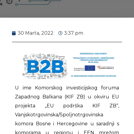
30 Marta, 2022
3:37 pm
U ime Komorskog investicijskog foruma
Zapadnog Balkana (KIF ZB) u okviru EU
projekta „EU podrška KIF ZB“,
Vanjskotrgovinska/Spoljnotrgovinska
komora Bosne i Hercegovine u saradnji s
komorama u regionu i EEN mrežom