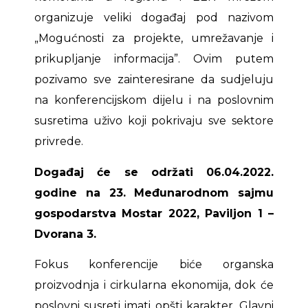
organizuje veliki događaj pod nazivom
„Mogućnosti za projekte, umrežavanje i
prikupljanje informacija”. Ovim putem
pozivamo sve zainteresirane da sudjeluju
na konferencijskom dijelu i na poslovnim
susretima uživo koji pokrivaju sve sektore
privrede.
Događaj će se održati 06.04.2022.
godine na 23. Međunarodnom sajmu
gospodarstva Mostar 2022, Paviljon 1 –
Dvorana 3.
Fokus konferencije biće organska
proizvodnja i cirkularna ekonomija, dok će
poslovni susreti imati opšti karakter. Glavni