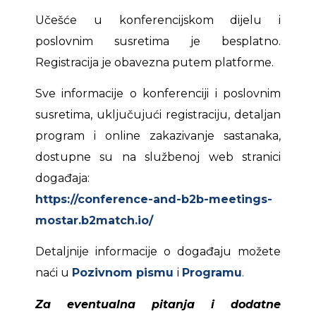
Učešće u konferencijskom dijelu i
poslovnim susretima je besplatno.
Registracija je obavezna putem platforme.
Sve informacije o konferenciji i poslovnim
susretima, uključujući registraciju, detaljan
program i online zakazivanje sastanaka,
dostupne su na službenoj web stranici
događaja:
https://conference-and-b2b-meetings-
mostar.b2match.io/
Detaljnije informacije o događaju možete
naći u
Pozivnom pismu
i
Programu
.
Za eventualna pitanja i dodatne