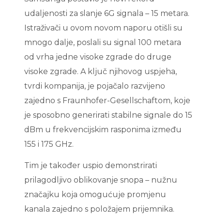
udaljenosti za slanje 6G signala – 15 metara.
Istraživači u ovom novom naporu otišli su
mnogo dalje, poslali su signal 100 metara
od vrha jedne visoke zgrade do druge
visoke zgrade. A ključ njihovog uspjeha,
tvrdi kompanija, je pojačalo razvijeno
zajedno s Fraunhofer-Gesellschaftom, koje
je sposobno generirati stabilne signale do 15
dBm u frekvencijskim rasponima između
155 i 175 GHz.
Tim je također uspio demonstrirati
prilagodljivo oblikovanje snopa – nužnu
značajku koja omogućuje promjenu
kanala zajedno s položajem prijemnika.