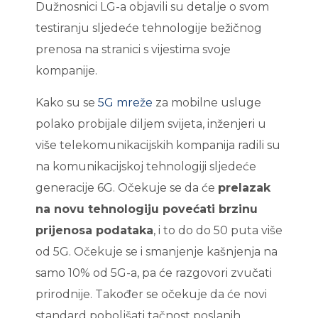
Dužnosnici LG-a objavili su detalje o svom
testiranju sljedeće tehnologije bežičnog
prenosa na stranici s vijestima svoje
kompanije.
Kako su se
5G mreže
za mobilne usluge
polako probijale diljem svijeta, inženjeri u
više telekomunikacijskih kompanija radili su
na komunikacijskoj tehnologiji sljedeće
generacije 6G. Očekuje se da će
prelazak
na novu tehnologiju povećati brzinu
prijenosa podataka
, i to do do 50 puta više
od 5G. Očekuje se i smanjenje kašnjenja na
samo 10% od 5G-a, pa će razgovori zvučati
prirodnije. Također se očekuje da će novi
standard poboljšati tačnost poslanih