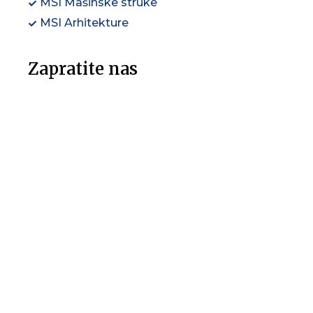
MSI Mašinske struke
MSI Arhitekture
Zapratite nas