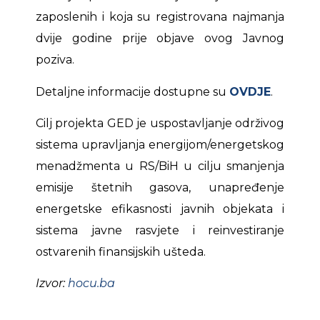
zaposlenih i koja su registrovana najmanja
dvije godine prije objave ovog Javnog
poziva.
Detaljne informacije dostupne su
OVDJE
.
Cilj projekta GED je uspostavljanje održivog
sistema upravljanja energijom/energetskog
menadžmenta u RS/BiH u cilju smanjenja
emisije štetnih gasova, unapređenje
energetske efikasnosti javnih objekata i
sistema javne rasvjete i reinvestiranje
ostvarenih finansijskih ušteda.
Izvor:
hocu.ba