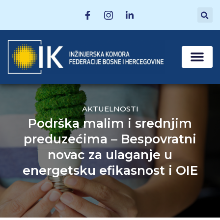
MATIČNE SEKCI
POSTANI ČLAN
AKTUELNOSTI
Podrška malim i srednjim
preduzećima – Bespovratni
novac za ulaganje u
energetsku efikasnost i OIE