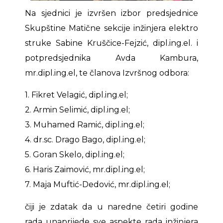
Na sjednici je izvršen izbor predsjednice
Skupštine Matične sekcije inžinjera elektro
struke Sabine Kruščice-Fejzić, dipl.ing.el. i
potpredsjednika Avda Kambura,
mr.dipl.ing.el, te članova Izvršnog odbora:
1. Fikret Velagić, dipl.ing.el;
2. Armin Selimić, dipl.ing.el;
3. Muhamed Ramić, dipl.ing.el;
4. dr.sc. Drago Bago, dipl.ing.el;
5. Goran Skelo, dipl.ing.el;
6. Haris Zaimović, mr.dipl.ing.el;
7. Maja Muftić-Dedović, mr.dipl.ing.el;
čiji je zdatak da u naredne četiri godine
rada unaprijede sve aspekte rada inžinjera