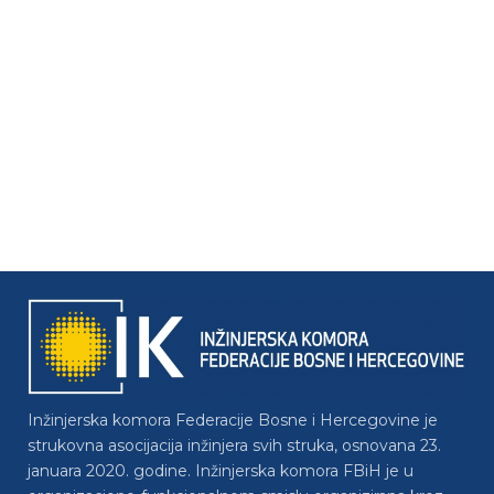
Inžinjerska komora Federacije Bosne i Hercegovine je
strukovna asocijacija inžinjera svih struka, osnovana 23.
januara 2020. godine. Inžinjerska komora FBiH je u