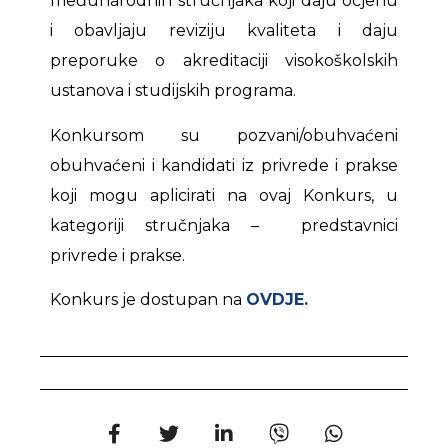
međunarodnih stručnjaka koji daju ocjenu
i obavljaju reviziju kvaliteta i daju
preporuke o akreditaciji visokoškolskih
ustanova i studijskih programa.
Konkursom su pozvani/obuhvaćeni
obuhvaćeni i kandidati iz privrede i prakse
koji mogu aplicirati na ovaj Konkurs, u
kategoriji stručnjaka – predstavnici
privrede i prakse.
Konkurs je dostupan na
OVDJE.