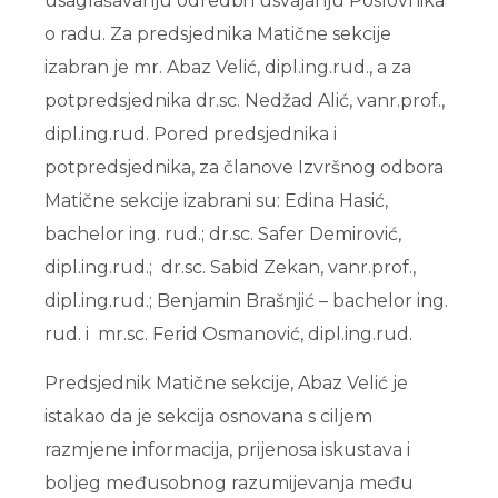
usaglašavanju odredbi i usvajanju Poslovnika
o radu. Za predsjednika Matične sekcije
izabran je mr. Abaz Velić, dipl.ing.rud., a za
potpredsjednika dr.sc. Nedžad Alić, vanr.prof.,
dipl.ing.rud. Pored predsjednika i
potpredsjednika, za članove Izvršnog odbora
Matične sekcije izabrani su: Edina Hasić,
bachelor ing. rud.; dr.sc. Safer Demirović,
dipl.ing.rud.; dr.sc. Sabid Zekan, vanr.prof.,
dipl.ing.rud.; Benjamin Brašnjić – bachelor ing.
rud. i mr.sc. Ferid Osmanović, dipl.ing.rud.
Predsjednik Matične sekcije, Abaz Velić je
istakao da je sekcija osnovana s ciljem
razmjene informacija, prijenosa iskustava i
boljeg međusobnog razumijevanja među