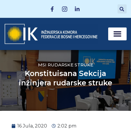
MATIČNE SEKCI
POSTANI ČLAN
MSI RUDARSKE STRUKE
Konstituisana Sekcija
inžinjera rudarske struke
16 Jula, 2020
2:02 pm