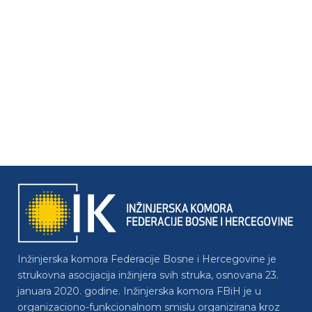
Inžinjerska komora Federacije Bosne i Hercegovine je
strukovna asocijacija inžinjera svih struka, osnovana 23.
januara 2020. godine. Inžinjerska komora FBiH je u
organizaciono-funkcionalnom smislu organizirana kroz