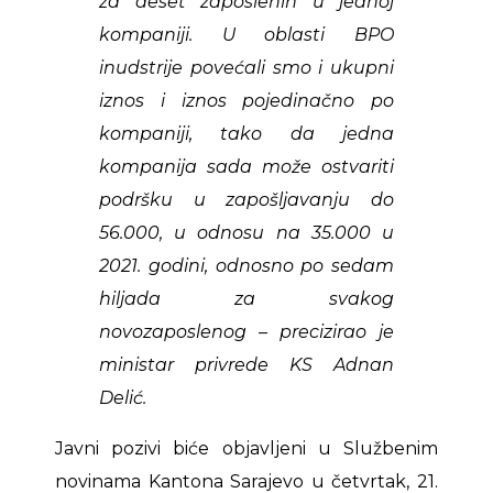
za deset zaposlenih u jednoj
kompaniji. U oblasti BPO
inudstrije povećali smo i ukupni
iznos i iznos pojedinačno po
kompaniji, tako da jedna
kompanija sada može ostvariti
podršku u zapošljavanju do
56.000, u odnosu na 35.000 u
2021. godini, odnosno po sedam
hiljada za svakog
novozaposlenog – precizirao je
ministar privrede KS Adnan
Delić.
Javni pozivi biće objavljeni u Službenim
novinama Kantona Sarajevo u četvrtak, 21.