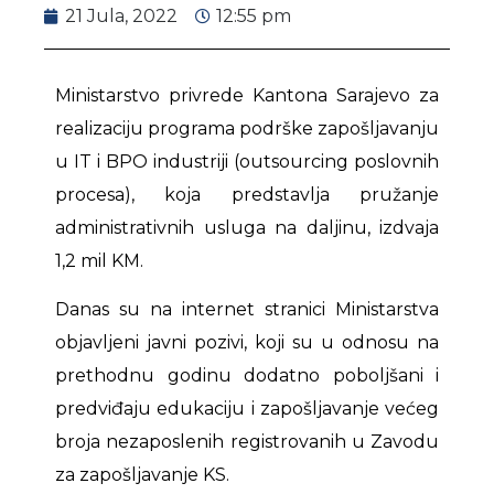
21 Jula, 2022
12:55 pm
Ministarstvo privrede Kantona Sarajevo za
realizaciju programa podrške zapošljavanju
u IT i BPO industriji (outsourcing poslovnih
procesa), koja predstavlja pružanje
administrativnih usluga na daljinu, izdvaja
1,2 mil KM.
Danas su na internet stranici Ministarstva
objavljeni javni pozivi, koji su u odnosu na
prethodnu godinu dodatno poboljšani i
predviđaju edukaciju i zapošljavanje većeg
broja nezaposlenih registrovanih u Zavodu
za zapošljavanje KS.