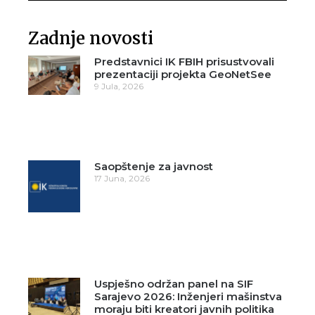
Zadnje novosti
Predstavnici IK FBIH prisustvovali
prezentaciji projekta GeoNetSee
9 Jula, 2026
Saopštenje za javnost
17 Juna, 2026
Uspješno održan panel na SIF
Sarajevo 2026: Inženjeri mašinstva
moraju biti kreatori javnih politika