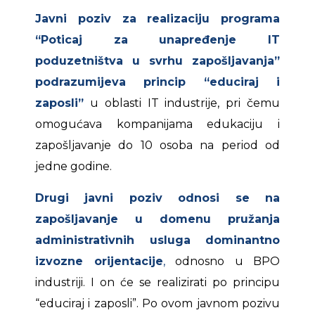
Javni poziv za realizaciju programa
“Poticaj za unapređenje IT
poduzetništva u svrhu zapošljavanja”
podrazumijeva princip “educiraj i
zaposli”
u oblasti IT industrije, pri čemu
omogućava kompanijama edukaciju i
zapošljavanje do 10 osoba na period od
jedne godine.
Drugi javni poziv odnosi se na
zapošljavanje u domenu pružanja
administrativnih usluga dominantno
izvozne orijentacije
,
odnosno u BPO
industriji. I on će se realizirati po principu
“educiraj i zaposli”. Po ovom javnom pozivu