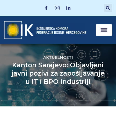
MATIČNE SEKCI
POSTANI ČLAN
AKTUELNOSTI
Kanton Sarajevo: Objavljeni
javni pozivi za zapošljavanje
u IT i BPO industriji