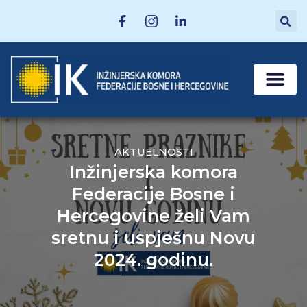
MATIČNE SEKCI
POSTANI ČLAN
AKTUELNOSTI
Inžinjerska komora
Federacije Bosne i
Hercegovine želi Vam
sretnu i uspješnu Novu
2024. godinu.