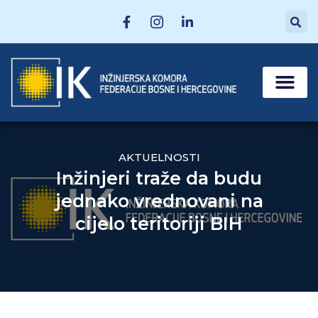
MATIČNE SEKCI
POSTANI ČLAN
AKTUELNOSTI
Inžinjeri traže da budu
jednako vrednovani na
cijelo teritoriji BIH