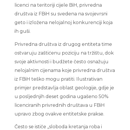
licenci na teritoriji cijele BiH, privredna
društva iz FBiH su svedena na svojevrsni
geto i izložena nelojalnoj konkurenciji koja
ih guši.
Privredna društva iz drugog entiteta time
ostvaruju zaštićenu poziciju na tržištu, dok
svoje aktivnosti i budžete često osnažuju
nelojalnim cijenama koje privredna društva
iz FBiH teško mogu pratiti. Ilustrativan
primjer predstavlja oblast geologije, gdje je
u posljednjih deset godina ugašeno 50%
licenciranih privrednih društava u FBiH
upravo zbog ovakve entitetske prakse.
Često se ističe „sloboda kretanja roba i