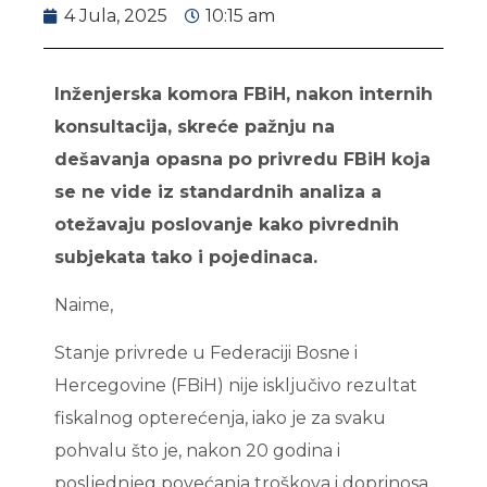
4 Jula, 2025
10:15 am
Inženjerska komora FBiH, nakon internih
konsultacija, skreće pažnju na
dešavanja opasna po privredu FBiH koja
se ne vide iz standardnih analiza a
otežavaju poslovanje kako pivrednih
subjekata tako i pojedinaca.
Naime,
Stanje privrede u Federaciji Bosne i
Hercegovine (FBiH) nije isključivo rezultat
fiskalnog opterećenja, iako je za svaku
pohvalu što je, nakon 20 godina i
posljednjeg povećanja troškova i doprinosa