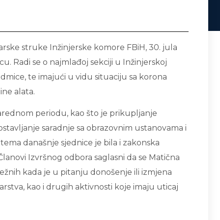
darske struke Inžinjerske komore FBiH, 30. jula
. Radi se o najmlađoj sekciji u Inžinjerskoj
edmice, te imajući u vidu situaciju sa korona
ne alata.
arednom periodu, kao što je prikupljanje
ostavljanje saradnje sa obrazovnim ustanovama i
tema današnje sjednice je bila i zakonska
 Članovi Izvršnog odbora saglasni da se Matična
ležnih kada je u pitanju donošenje ili izmjena
rstva, kao i drugih aktivnosti koje imaju uticaj