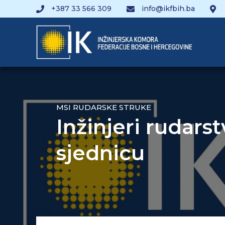
+387 33 566 309
info@ikfbih.ba
MSI RUDARSKE STRUKE
Inžinjeri rudars
sjednicu