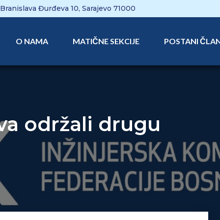
Branislava Đurđeva 10, Sarajevo 71000
O NAMA
MATIČNE SEKCIJE
POSTANI ČLA
tva održali drugu