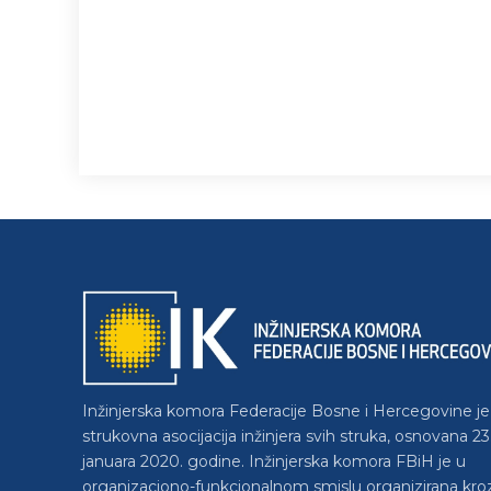
Inžinjerska komora Federacije Bosne i Hercegovine je
strukovna asocijacija inžinjera svih struka, osnovana 23
januara 2020. godine. Inžinjerska komora FBiH je u
organizaciono-funkcionalnom smislu organizirana kro