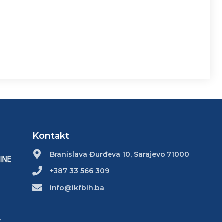
Kontakt
Branislava Đurđeva 10, Sarajevo 71000
+387 33 566 309
info@ikfbih.ba
.
z