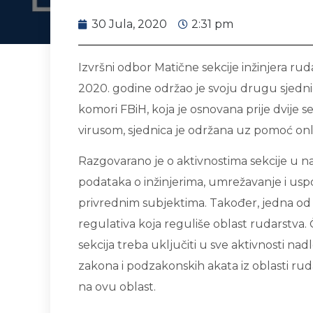
30 Jula, 2020
2:31 pm
Izvršni odbor Matične sekcije inžinjera ru
2020. godine održao je svoju drugu sjednicu
komori FBiH, koja je osnovana prije dvije s
virusom, sjednica je održana uz pomoć onli
Razgovarano je o aktivnostima sekcije u n
podataka o inžinjerima, umrežavanje i usp
privrednim subjektima. Također, jedna od 
regulativa koja reguliše oblast rudarstva.
sekcija treba uključiti u sve aktivnosti nad
zakona i podzakonskih akata iz oblasti ruda
na ovu oblast.