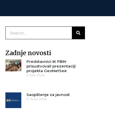
Zadnje novosti
Predstavnici IK FBIH
prisustvovali prezentaciji
projekta GeoNetSee
9 Jula, 2026
Saopštenje za javnost
17 Juna, 2026