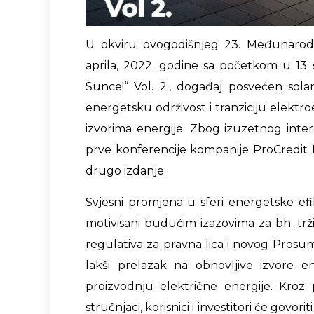
U okviru ovogodišnjeg 23. Međunarod
aprila, 2022. godine sa početkom u 13 
Sunce!“ Vol. 2., događaj posvećen solar
energetsku održivost i tranziciju elekt
izvorima energije. Zbog izuzetnog inter
prve konferencije kompanije ProCredit 
drugo izdanje.
Svjesni promjena u sferi energetske ef
motivisani budućim izazovima za bh. trži
regulativa za pravna lica i novog Prosum
lakši prelazak na obnovljive izvore en
proizvodnju električne energije. Kroz p
stručnjaci, korisnici i investitori će govori