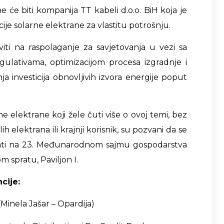
e će biti kompanija TT kabeli d.o.o. BiH koja je
 solarne elektrane za vlastitu potrošnju.
viti na raspolaganje za savjetovanja u vezi sa
lativama, optimizacijom procesa izgradnje i
ja investicija obnovljivih izvora energije poput
ne elektrane koji žele čuti više o ovoj temi, bez
h elektrana ili krajnji korisnik, su pozvani da se
sati na 23. Međunarodnom sajmu gospodarstva
m spratu, Paviljon I.
cije:
e (Minela Jašar – Opardija)