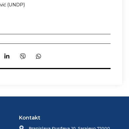
rović (UNDP)
Kontakt
Branislava Đurđeva 10, Sarajevo 71000