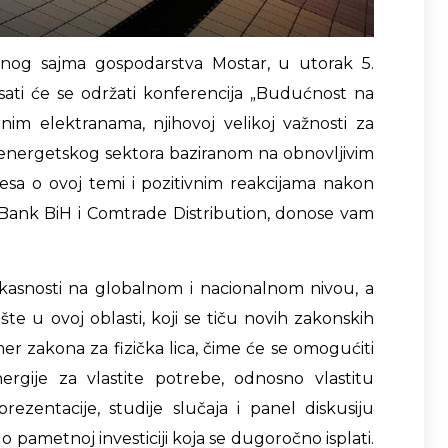
nog sajma gospodarstva Mostar, u utorak 5.
sati će se održati konferencija „Budućnost na
nim elektranama, njihovoj velikoj važnosti za
roenergetskog sektora baziranom na obnovljivim
esa o ovoj temi i pozitivnim reakcijama nakon
Bank BiH i Comtrade Distribution, donose vam
ikasnosti na globalnom i nacionalnom nivou, a
šte u ovoj oblasti, koji se tiču novih zakonskih
er zakona za fizička lica, čime će se omogućiti
ergije za vlastite potrebe, odnosno vlastitu
rezentacije, studije slučaja i panel diskusiju
ti o pametnoj investiciji koja se dugoročno isplati.