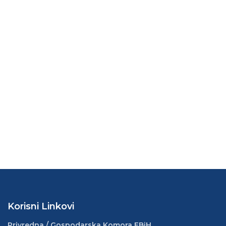
Korisni Linkovi
Privredna / Gospodarska Komora FBiH