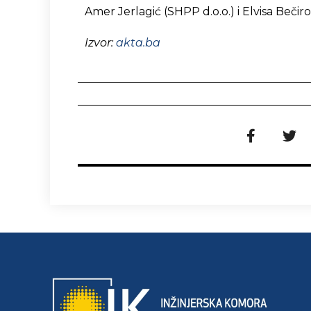
Amer Jerlagić (SHPP d.o.o.) i Elvisa Beči
Izvor:
akta.ba