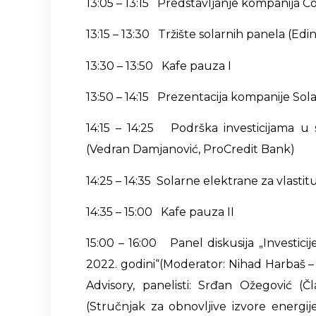
13:05 – 13:15 Predstavljanje kompanija C
13:15 – 13:30 Tržište solarnih panela (E
13:30 – 13:50 Kafe pauza I
13:50 – 14:15 Prezentacija kompanije S
14:15 – 14:25 Podrška investicijama u s
(Vedran Damjanović, ProCredit Bank)
14:25 – 14:35 Solarne elektrane za vlastit
14:35 – 15:00 Kafe pauza II
15:00 – 16:00 Panel diskusija „Investici
2022. godini“(Moderator: Nihad Harbaš – 
Advisory, panelisti: Srđan Ožegović 
(Stručnjak za obnovljive izvore energije,