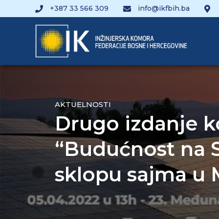
+387 33 566 309
info@ikfbih.ba
AKTUELNOSTI
Drugo izdanje k
“Budućnost na S
sklopu sajma u 