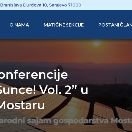
Branislava Đurđeva 10, Sarajevo 71000
O NAMA
MATIČNE SEKCIJE
POSTANI ČLA
onferencije
unce! Vol. 2” u
Mostaru