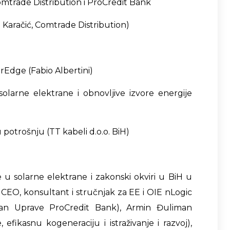
omtrade Distribution i ProCredit Bank
din Karačić, Comtrade Distribution)
olarEdge (Fabio Albertini)
olarne elektrane i obnovljive izvore energije
u potrošnju (TT kabeli d.o.o. BiH)
je u solarne elektrane i zakonski okviri u BiH u
CEO, konsultant i stručnjak za EE i OIE nLogic
(Član Uprave ProCredit Bank), Armin Đuliman
 efikasnu kogeneraciju i istraživanje i razvoj),