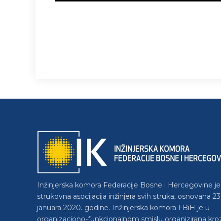
Inžinjerska komora Federacije Bosne i Hercegovine je
strukovna asocijacija inžinjera svih struka, osnovana 23
januara 2020. godine. Inžinjerska komora FBiH je u
organizaciono-funkcionalnom smislu organizirana kro