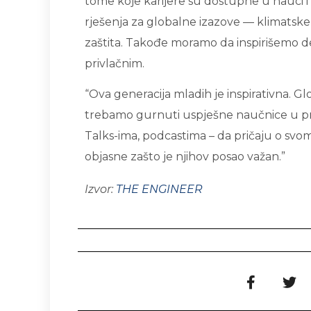
tome koje karijere su dostupne u nauci i 
rješenja za globalne izazove — klimatsk
zaštita. Takođe moramo da inspirišemo d
privlačnim.
“Ova generacija mladih je inspirativna. 
trebamo gurnuti uspješne naučnice u pr
Talks-ima, podcastima – da pričaju o svo
objasne zašto je njihov posao važan.”
Izvor:
THE ENGINEER