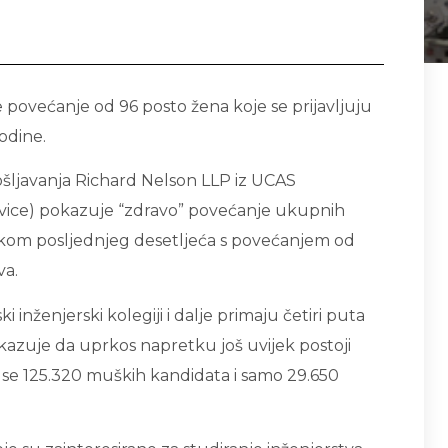
 povećanje od 96 posto žena koje se prijavljuju
godine.
šljavanja Richard Nelson LLP iz UCAS
ervice) pokazuje “zdravo” povećanje ukupnih
 tokom posljednjeg desetljeća s povećanjem od
va.
 inženjerski kolegiji i dalje primaju četiri puta
kazuje da uprkos napretku još uvijek postoji
lo se 125.320 muških kandidata i samo 29.650