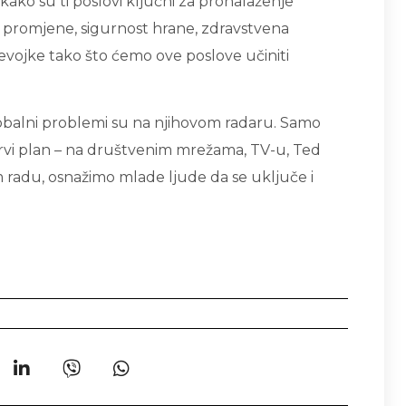
kako su ti poslovi ključni za pronalaženje
e promjene, sigurnost hrane, zdravstvena
evojke tako što ćemo ove poslove učiniti
Globalni problemi su na njihovom radaru. Samo
vi plan – na društvenim mrežama, TV-u, Ted
m radu, osnažimo mlade ljude da se uključe i