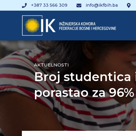
+387 33 566 309
info@ikfbih.ba
AKTUELNOSTI
Broj studentica 
porastao za 96%