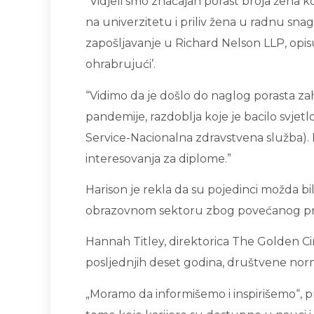
“Vidjeli smo značajan porast broja žena ko
na univerzitetu i priliv žena u radnu snag
zapošljavanje u Richard Nelson LLP, opisu
ohrabrujući’.
“Vidimo da je došlo do naglog porasta za
pandemije, razdoblja koje je bacilo svjet
Service-Nacionalna zdravstvena služba). N
interesovanja za diplome.”
Harison je rekla da su pojedinci možda bi
obrazovnom sektoru zbog povećanog pri
Hannah Titley, direktorica The Golden Ci
posljednjih deset godina, društvene norm
„Moramo da informišemo i inspirišemo“, pr