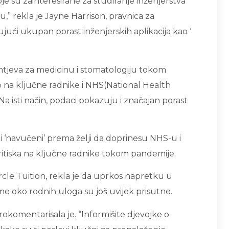
je su zainteresirane za studiranje inženjerstva
u,” rekla je Jayne Harrison, pravnica za
jući ukupan porast inženjerskih aplikacija kao ‘
htjeva za medicinu i stomatologiju tokom
lo na ključne radnike i NHS(National Health
a isti način, podaci pokazuju i značajan porast
li ‘navučeni’ prema želji da doprinesu NHS-u i
tiska na ključne radnike tokom pandemije.
rcle Tuition, rekla je da uprkos napretku u
e oko rodnih uloga su još uvijek prisutne.
okomentarisala je. “Informišite djevojke o