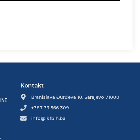
Kontakt
Branislava Đurđeva 10, Sarajevo 71000
+387 33 566 309
info@ikfbih.ba
.
z