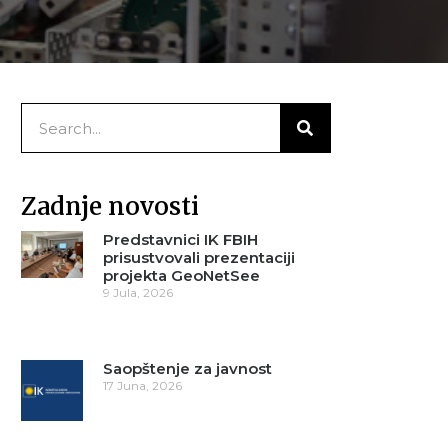
Zadnje novosti
Predstavnici IK FBIH
prisustvovali prezentaciji
projekta GeoNetSee
9 Jula, 2026
Saopštenje za javnost
17 Juna, 2026