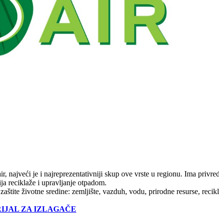
ir, najveći je i najreprezentativniji skup ove vrste u regionu. Ima priv
ija reciklaže i upravljanje otpadom.
 zaštite životne sredine: zemljište, vazduh, vodu, prirodnе resursе, re
IJAL ZA IZLAGAČE