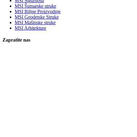
MSI Sigurnosti
MSI Šumarske struke
MSI Biljne Proizvodnje
MSI Geodetske Struke
MSI Mašinske struke
MSI Arhitekture
Zapratite nas