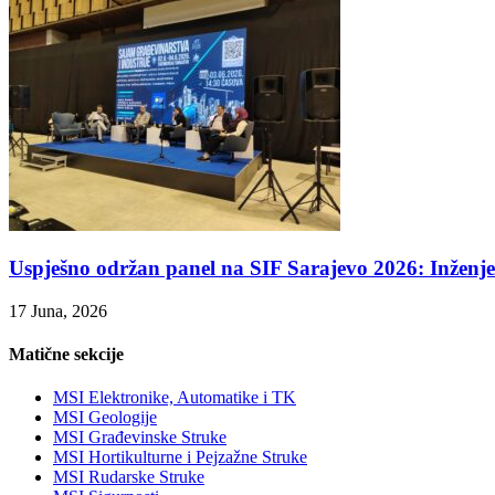
Uspješno održan panel na SIF Sarajevo 2026: Inženjer
17 Juna, 2026
Matične sekcije
MSI Elektronike, Automatike i TK
MSI Geologije
MSI Građevinske Struke
MSI Hortikulturne i Pejzažne Struke
MSI Rudarske Struke