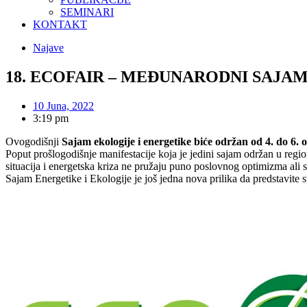
SEMINARI
KONTAKT
Najave
18. ECOFAIR – MEĐUNARODNI SAJAM
10 Juna, 2022
3:19 pm
Ovogodišnji
Sajam ekologije i energetike biće održan od 4. do 6
Poput prošlogodišnje manifestacije koja je jedini sajam održan u regio
situacija i energetska kriza ne pružaju puno poslovnog optimizma ali su
Sajam Energetike i Ekologije je još jedna nova prilika da predstavite 