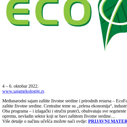
4 – 6. oktobar 2022.
www.sajamekologije.rs
Međunarodni sajam zaštite životne sredine i prirodnih resursa – EcoFa
zaštite životne sredine. Centralne teme su „zelena ekonomija“, industr
Oba programa – i izlagački i stručni prateći, obuhvataju sve segmente
opremu, nevladin sektor koji se bavi zaštitom životne sredine…
Više detalje o načinu učešća možete naći ovdje:
PRIJAVNI MATER