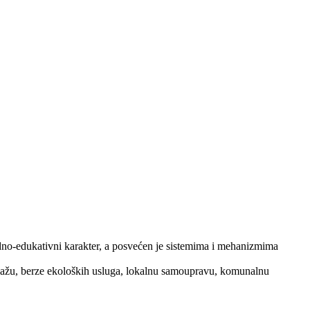
redno-edukativni karakter, a posvećen je sistemima i mehanizmima
ciklažu, berze ekoloških usluga, lokalnu samoupravu, komunalnu