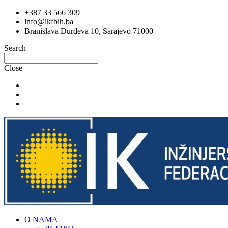
Skip
+387 33 566 309
to
info@ikfbih.ba
content
Branislava Đurđeva 10, Sarajevo 71000
Search
Close
O NAMA