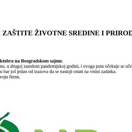
 ZAŠTITE ŽIVOTNE SREDINE I PRIRO
. oktobra na Beogradskom sajmu
.
nu, u drugoj zaredom pandemijskoj godini, i ovoga puta očekuje se učešć
 bar još jedan od izazova da se nastoji ostati na visini zadatka.
svoju firmu.