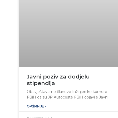
Javni poziv za dodjelu
stipendija
Obavještavamo članove Inžinjerske komore
FBiH da su JP Autoceste FBiH objavile Javni
OPŠIRNIJE »
11 Oktobra, 2023