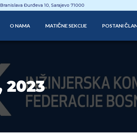
Branislava Đurđeva 10, Sarajevo 71000
O NAMA
MATIČNE SEKCIJE
POSTANI ČLA
 2023