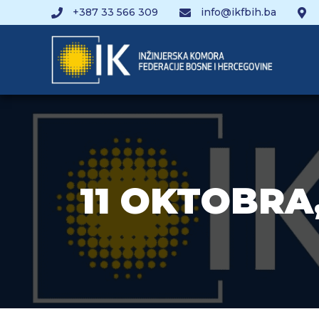
+387 33 566 309
info@ikfbih.ba
11 OKTOBRA,