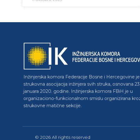
Inžinjerska komora Federacije Bosne i Hercegovine je
strukovna asocijacija inžinjera svih struka, osnovana 23
januara 2020. godine. Inžinjerska komora FBiH je u
organizaciono-funkcionalnom smislu organizirana kro
strukovne matične sekcije.
© 2026 All rights reserved