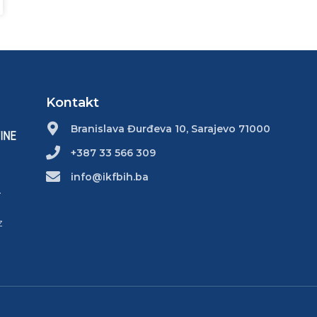
Kontakt
Branislava Đurđeva 10, Sarajevo 71000
+387 33 566 309
info@ikfbih.ba
.
z