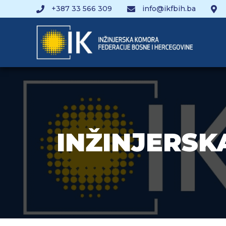
+387 33 566 309
info@ikfbih.ba
INŽINJERS