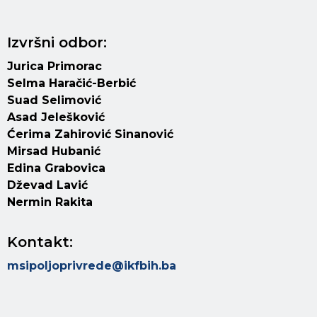
Izvršni odbor:
Jurica Primorac
Selma Haračić-Berbić
Suad Selimović
Asad Jelešković
Ćerima Zahirović Sinanović
Mirsad Hubanić
Edina Grabovica
Dževad Lavić
Nermin Rakita
Kontakt:
msipoljoprivrede@ikfbih.ba