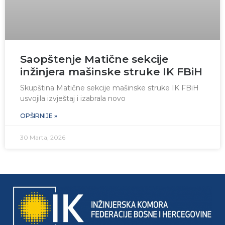
Saopštenje Matične sekcije
inžinjera mašinske struke IK FBiH
Skupština Matične sekcije mašinske struke IK FBiH
usvojila izvještaj i izabrala novo
OPŠIRNIJE »
30 Marta, 2026