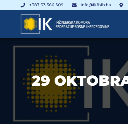
+387 33 566 309
info@ikfbih.ba
29 OKTOBRA