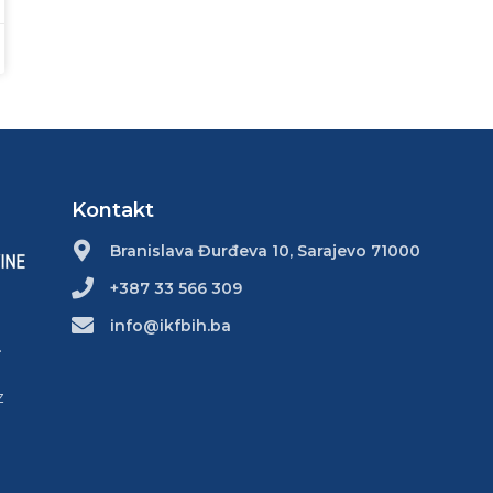
Kontakt
Branislava Đurđeva 10, Sarajevo 71000
+387 33 566 309
info@ikfbih.ba
.
z