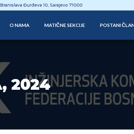
Branislava Đurđeva 10, Sarajevo 71000
O NAMA
MATIČNE SEKCIJE
POSTANI ČLA
, 2024