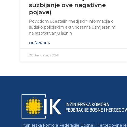
suzbijanje ove negativne
pojave)
Povodom učestalih medijskih informacija o
sudsko policijskim aktivnostima usmjerenim
na razotkrivanju lažnih
OPŠIRNIJE »
20 Januara, 2024
Inžinjerska komora Federacije Bosne i Hercegovine je