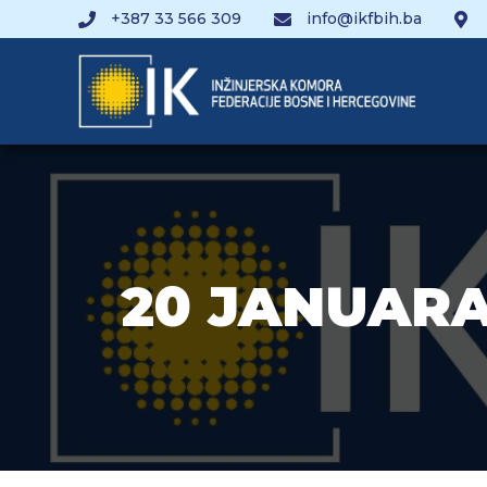
+387 33 566 309
info@ikfbih.ba
20 JANUARA