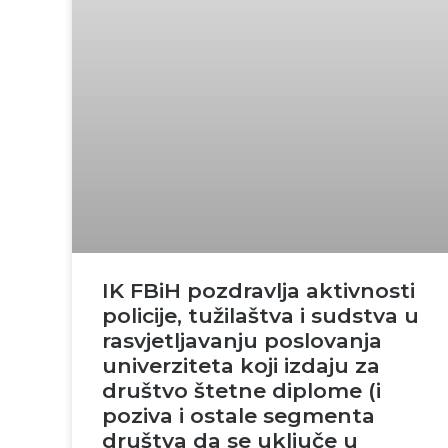
IK FBiH pozdravlja aktivnosti
policije, tužilaštva i sudstva u
rasvjetljavanju poslovanja
univerziteta koji izdaju za
društvo štetne diplome (i
poziva i ostale segmenta
društva da se uključe u