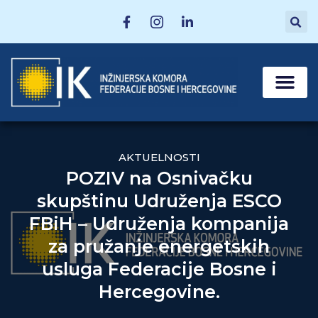
MATIČNE SEKCI
POSTANI ČLAN
AKTUELNOSTI
POZIV na Osnivačku
skupštinu Udruženja ESCO
FBiH – Udruženja kompanija
za pružanje energetskih
usluga Federacije Bosne i
Hercegovine.