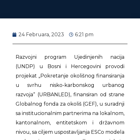
24 Februara, 2023
6:21 pm
Razvojni program Ujedinjenih nacija
(UNDP) u Bosni i Hercegovini provodi
projekat „Pokretanje okolišnog finansiranja
u svrhu nisko-karbonskog urbanog
razvoja“ (URBANLED), finansiran od strane
Globalnog fonda za okoliš (GEF), u suradnji
sa institucionalnim partnerima na lokalnom,
kantonalnom, entitetskom i državnom
nivou, sa ciljem uspostavljanja ESCo modela