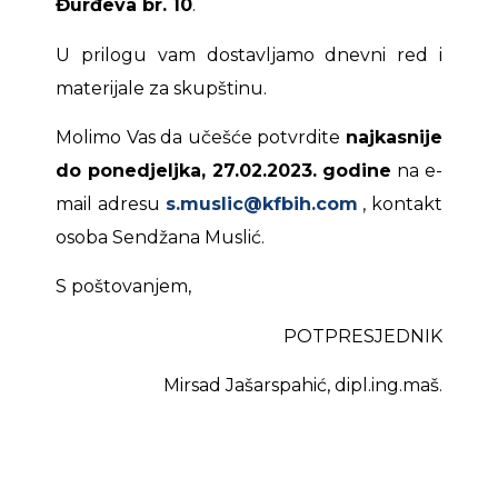
Đurđeva br. 10
.
U prilogu vam dostavljamo dnevni red i
materijale za skupštinu.
Molimo Vas da učešće potvrdite
najkasnije
do ponedjeljka, 27.02.2023. godine
na e-
mail adresu
s.muslic@kfbih.com
, kontakt
osoba Sendžana Muslić.
S poštovanjem,
POTPRESJEDNIK
Mirsad Jašarspahić, dipl.ing.maš.