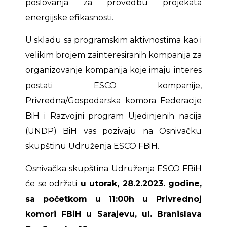
poslovanja za provedbu projekata
energijske efikasnosti.
U skladu sa programskim aktivnostima kao i
velikim brojem zainteresiranih kompanija za
organizovanje kompanija koje imaju interes
postati ESCO kompanije,
Privredna/Gospodarska komora Federacije
BiH i Razvojni program Ujedinjenih nacija
(UNDP) BiH vas pozivaju na Osnivačku
skupštinu Udruženja ESCO FBiH.
Osnivačka skupština Udruženja ESCO FBiH
će se održati
u utorak, 28.2.2023. godine,
sa početkom u 11:00h u Privrednoj
komori FBiH u Sarajevu, ul. Branislava