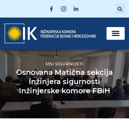
MATIČNE SEKCI
POSTANI ČLAN
MSI SIGURNOSTI
Osnovana Matična sekcija
inžinjera sigurnosti
Inžinjerske komore FBiH