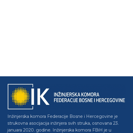
Inžinjerska komora Federacije Bosne i Hercegovine je
strukovna asocijacija inžinjera svih struka, osnovana 23.
januara 2020. godine. Inžinjerska komora FBiH je u